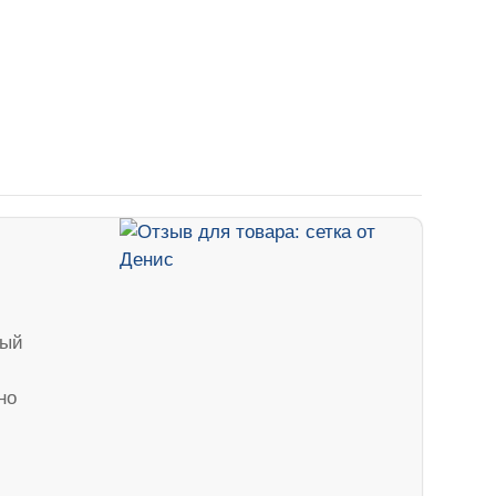
вый
но