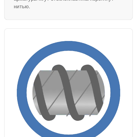
нитью.