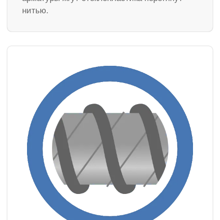
нитью.