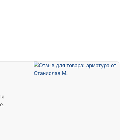
ля
е.
м