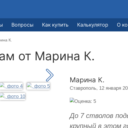
ы
Вопросы
Как купить
Калькулятор
О к
ина К.
кам от
Марина К.
Марина К.
Ставрополь,
12 января 202
До 7 стволов под
крупный в этом г