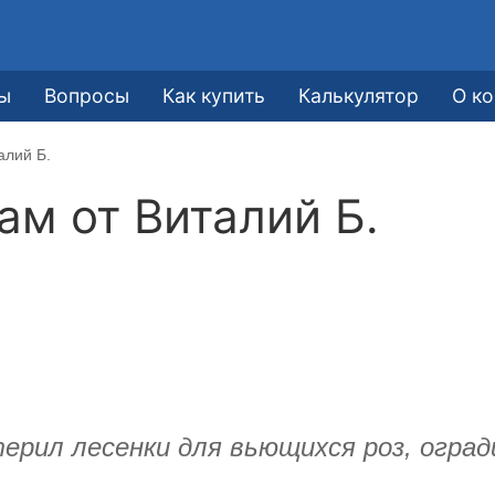
ы
Вопросы
Как купить
Калькулятор
О к
алий Б.
кам от
Виталий Б.
ерил лесенки для вьющихся роз, оград