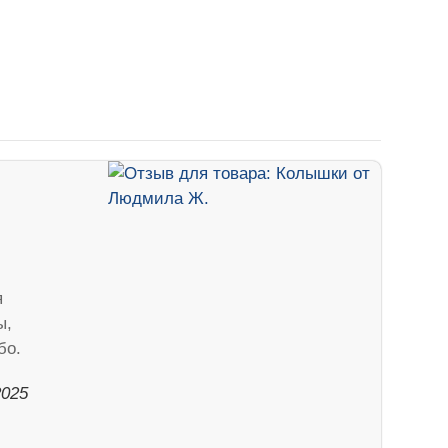
я
ы,
бо.
2025