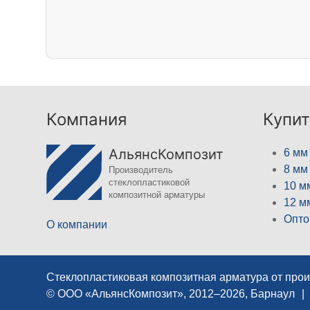
Компания
Купит
АльянсКомпозит
6 мм
8 мм
Производитель
стеклопластиковой
10 м
композитной арматуры
12 м
Опто
О компании
Стеклопластиковая композитная арматура от про
© ООО «АльянсКомпозит», 2012–2026, Барнаул
|