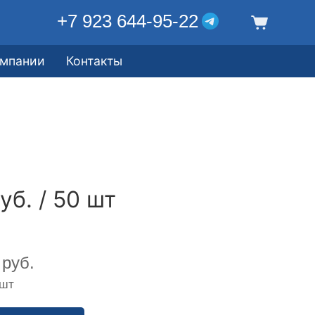
+7 923 644-95-22
омпании
Контакты
уб. / 50 шт
руб.
 шт