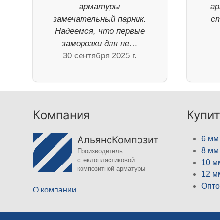
арматуры
ар
замечательный парник.
ст
Надеемся, что первые
заморозки для пе…
30 сентября 2025 г.
Компания
Купит
АльянсКомпозит
6 мм
8 мм
Производитель
стеклопластиковой
10 м
композитной арматуры
12 м
Опто
О компании