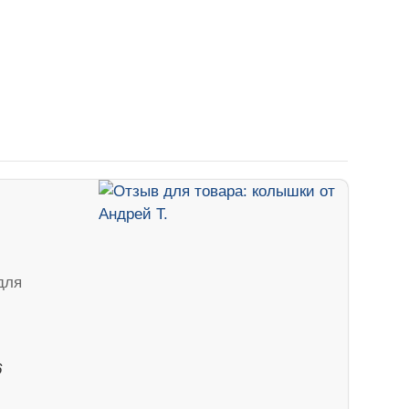
для
6