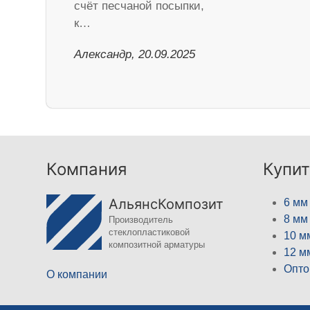
счёт песчаной посыпки,
к…
Александр, 20.09.2025
Компания
Купит
АльянсКомпозит
6 мм
8 мм
Производитель
стеклопластиковой
10 м
композитной арматуры
12 м
Опто
О компании