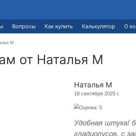
ы
Вопросы
Как купить
Калькулятор
О к
талья М
кам от
Наталья М
Наталья М
18 сентября 2025 г.
Удобная штука! б
гладиолусов, с за