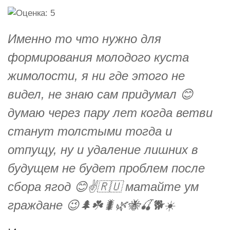
Именно то что нужно для
формирования молодого куста
жимолости, я ни где этого не
видел, не знаю сам придумал 😊
думаю через пару лет когда ветви
станут толстыми тогда и
отпущу, ну и удаление лишних в
будущем не будет проблем после
сбора ягод 😊✌️🇷🇺 матайте ум
граждане 😉🌲☘️🐛🌿🐝🍒🐕☀️