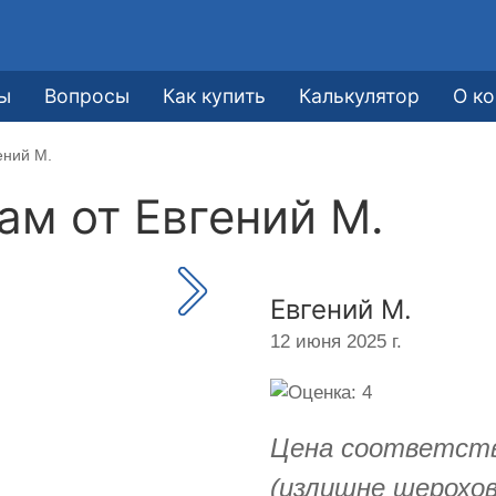
ы
Вопросы
Как купить
Калькулятор
О к
ений М.
кам от
Евгений М.
Евгений М.
12 июня 2025 г.
Цена соответств
(излишне шерохо