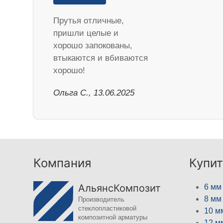
Прутья отличные,
пришли целые и
хорошо запокованы,
втыкаются и вбиваются
хорошо!
Ольга С., 13.06.2025
Компания
Купит
АльянсКомпозит
6 мм
8 мм
Производитель
стеклопластиковой
10 м
композитной арматуры
12 м