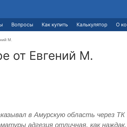
ы
Вопросы
Как купить
Калькулятор
О к
ений М.
ре от
​Евгений М.
казывал в Амурскую область через ТК 
матуры адгезия отличная, как наждак,