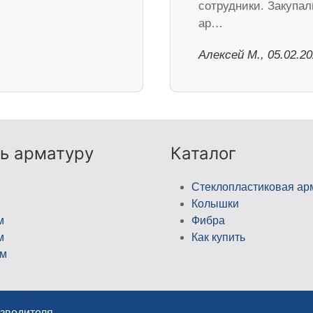
сотрудники. Закупал
ар…
Алексей М., 05.02.2
ь арматуру
Каталог
Стеклопластиковая ар
Колышки
м
Фибра
м
Как купить
м
изводителя